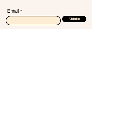
anammar slowshopping. Vi hoppas att det
går fint och att du tycker ditt nya print är
Email
värd att vänta på!
Skicka
Smia Smia
Se alla prints
Om oss
Våra produkter
Frågor & Svar
Köpvillkor
Retur
Cookie Policy
Kontakta oss
Mejla till
hej@bodilbergqvist.se
​eller skicka direktmeddelande på instagram