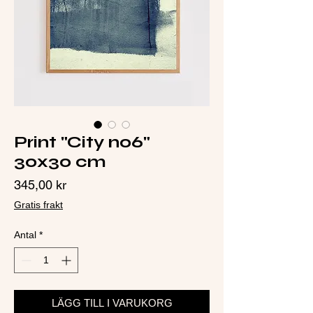
Print "City no6"
30x30 cm
Pris
345,00 kr
Gratis frakt
Antal
*
LÄGG TILL I VARUKORG