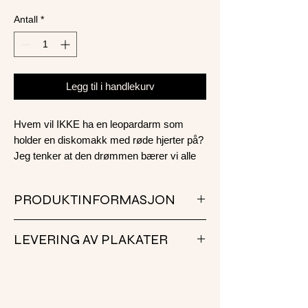
Antall
*
Legg til i handlekurv
Hvem vil IKKE ha en leopardarm som
holder en diskomakk med røde hjerter på?
Jeg tenker at den drømmen bærer vi alle
på et sted.
PRODUKTINFORMASJON
Printen leveres i størrelse 50x70 cm og
LEVERING AV PLAKATER
trykkes på 200 g Munken Kristall.
Trykkeriet vi bruker er klimaneutralt samt
Vår leveringstid for plakater anslås å være
miljøsertifisert i henhold til Svanen, FSC og
2-7 virkedager. Noen ganger raskere og
ISO 14001.
noen ganger litt lengre. Vi er et lite firma og